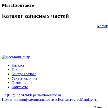
Мы ВКонтакте
Каталог запасных частей
Komat
Каталог
Техника
Быстрая заявка
Узнать наличие
О компании
Контакты
+7 (812) 727-69-88
parts@forestmc.ru
Политика конфеденциальности
ВКонтакте
ЛесМашЦентр
Внимани