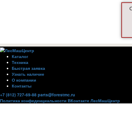
Каталог
Техника
Быстрая заявка
Узнать наличие
О компании
Контакты
+7 (812) 727-69-88
parts@forestmc.ru
Политика конфеденциальности
ВКонтакте
ЛесМашЦентр
Внимание
Для улучшения работы сайта и его взаимодействия с по
Вы разрешаете использование cookie-файлов. Вы всегда