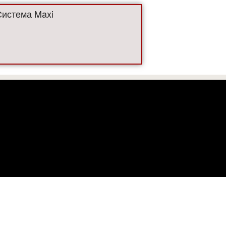
Система Maxi
! Все цены, представленные на сайте, не являются публичной
Все права защищены "ЛесМашЦентр Валмет" 1999-2025
льзователями мы используем файлы cookie. Продолжая работу
 можете отключить файлы cookie в настройках Вашего браузе