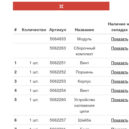
Наличие н
#
Количество
Артикул
Название
складах
5064933
Модуль
Показать
5062263
Сборочный
Показать
комплект
1
1 шт.
5062251
Винт
Показать
2
1 шт.
5062252
Поршень
Показать
3
1 шт.
5062253
Корпус
Показать
4
1 шт.
5062254
Винт
Показать
5
1 шт.
5062260
Устройство
Показать
натяжения
цепи
6
1 шт.
5062257
Шайба
Показать
7
1 шт.
5062301
Болт
Показать