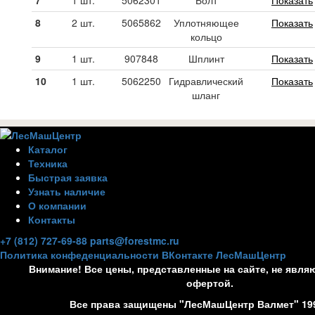
8
2 шт.
5065862
Уплотняющее
Показать
кольцо
9
1 шт.
907848
Шплинт
Показать
10
1 шт.
5062250
Гидравлический
Показать
шланг
Каталог
Техника
Быстрая заявка
Узнать наличие
О компании
Контакты
+7 (812) 727-69-88
parts@forestmc.ru
Политика конфеденциальности
ВКонтакте
ЛесМашЦентр
Внимание! Все цены, представленные на сайте, не явля
офертой.
Все права защищены "ЛесМашЦентр Валмет" 19