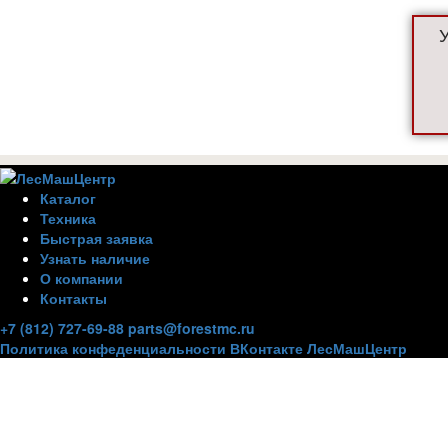
Каталог
Техника
Быстрая заявка
Узнать наличие
О компании
Контакты
+7 (812) 727-69-88
parts@forestmc.ru
Политика конфеденциальности
ВКонтакте
ЛесМашЦентр
Внимание
Для улучшения работы сайта и его взаимодействия с по
Вы разрешаете использование cookie-файлов. Вы всегда