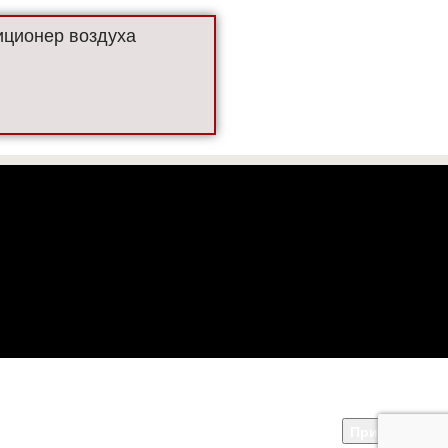
ционер воздуха
 офертой.
 с сайтом,
Принять
ра.