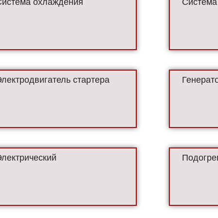
Система охлаждения
Система
Электродвигатель стартера
Генерато
Электрический
Подогре