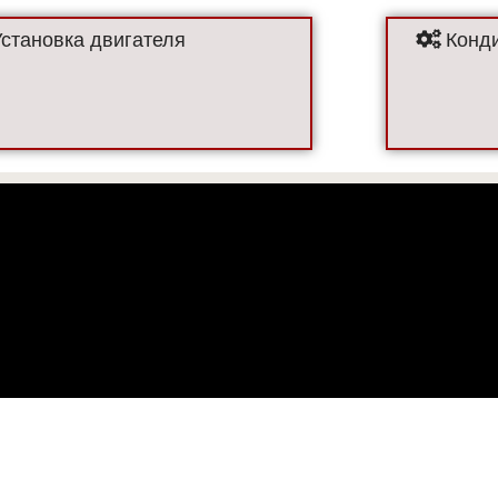
Установка двигателя
Конди
! Все цены, представленные на сайте, не являются публичной
Все права защищены "ЛесМашЦентр Валмет" 1999-2025
льзователями мы используем файлы cookie. Продолжая работу
 можете отключить файлы cookie в настройках Вашего браузе