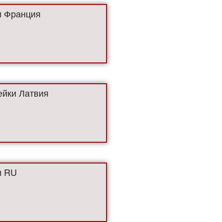
 Франция
йки Латвия
и RU