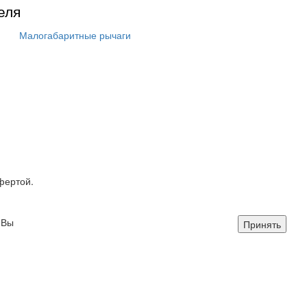
еля
Малогабаритные рычаги
фертой.
 Вы
Принять